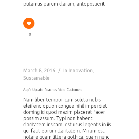
putamus parum claram, anteposuerit
0
March 8, 2016
In
Innovation
,
Sustainable
App’s Update Reaches More Customers
Nam liber tempor cum soluta nobis
eleifend option congue nihil imperdiet
doming id quod mazim placerat facer
possim assum. Typi non habent
claritatem insitam; est usus legentis in iis
qui facit eorum claritatem. Mirum est
notare quam littera gothica, quam nunc