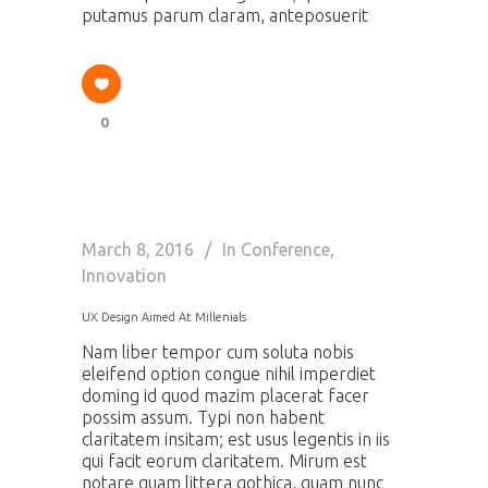
putamus parum claram, anteposuerit
0
March 8, 2016
In
Conference
,
Innovation
UX Design Aimed At Millenials
Nam liber tempor cum soluta nobis
eleifend option congue nihil imperdiet
doming id quod mazim placerat facer
possim assum. Typi non habent
claritatem insitam; est usus legentis in iis
qui facit eorum claritatem. Mirum est
notare quam littera gothica, quam nunc