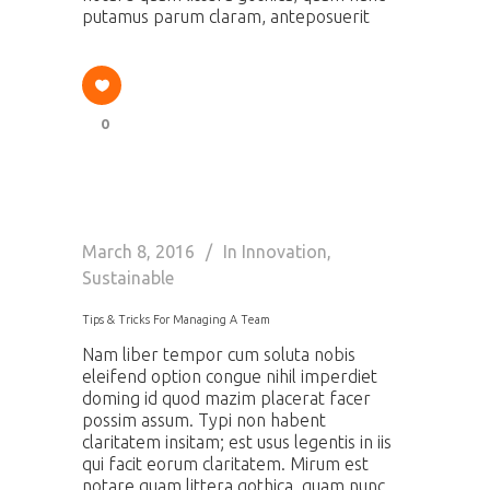
putamus parum claram, anteposuerit
0
March 8, 2016
In
Innovation
,
Sustainable
Tips & Tricks For Managing A Team
Nam liber tempor cum soluta nobis
eleifend option congue nihil imperdiet
doming id quod mazim placerat facer
possim assum. Typi non habent
claritatem insitam; est usus legentis in iis
qui facit eorum claritatem. Mirum est
notare quam littera gothica, quam nunc