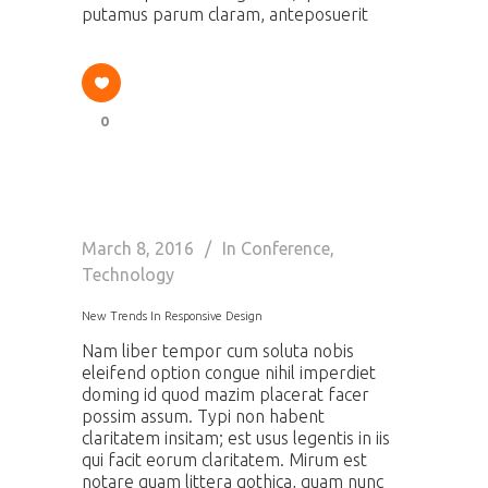
putamus parum claram, anteposuerit
0
March 8, 2016
In
Conference
,
Technology
New Trends In Responsive Design
Nam liber tempor cum soluta nobis
eleifend option congue nihil imperdiet
doming id quod mazim placerat facer
possim assum. Typi non habent
claritatem insitam; est usus legentis in iis
qui facit eorum claritatem. Mirum est
notare quam littera gothica, quam nunc