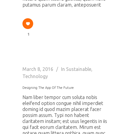
putamus parum claram, anteposuerit
1
March 8, 2016
In
Sustainable
,
Technology
Designing The App Of The Future
Nam liber tempor cum soluta nobis
eleifend option congue nihil imperdiet
doming id quod mazim placerat facer
possim assum. Typi non habent
claritatem insitam; est usus legentis in iis
qui facit eorum claritatem. Mirum est
notare quam littera gothica, quam nunc